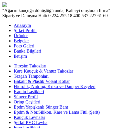
"Ağacın kauçuğa dönüştüğü anda, Kaliteyi oluşturan firma"
Sipariş ve Danışma Hattı
0 224 255 18 40
0 537 227 61 69
Anasayfa
Şirket Profili
Ürünler
Belgeler
Foto Galeri
Banka Bilgileri
İletişim
Titreşim Takozları
Kare Kauçuk & Vantuz Takozlar
Tezgah Tamponları
Bakalit & Plastik Volant Kollar
Hidrolik, Nutring, Kriko ve Damper Keçeleri
Kaplin Lastikleri
Sünger Profil
Oring Çeşitleri
Epdm Yapışkanlı Sünger Bant
Epdm & Nbr,Silikon, Kare ve Lama Fitil (Şerit)
Kauçuk Levhalar
Şeffaf PVC Levha
Fren Lastikleri