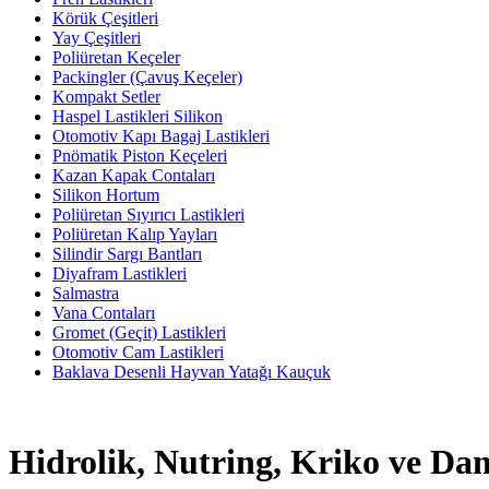
Körük Çeşitleri
Yay Çeşitleri
Poliüretan Keçeler
Packingler (Çavuş Keçeler)
Kompakt Setler
Haspel Lastikleri Silikon
Otomotiv Kapı Bagaj Lastikleri
Pnömatik Piston Keçeleri
Kazan Kapak Contaları
Silikon Hortum
Poliüretan Sıyırıcı Lastikleri
Poliüretan Kalıp Yayları
Silindir Sargı Bantları
Diyafram Lastikleri
Salmastra
Vana Contaları
Gromet (Geçit) Lastikleri
Otomotiv Cam Lastikleri
Baklava Desenli Hayvan Yatağı Kauçuk
Hidrolik, Nutring, Kriko ve Da