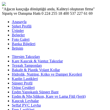
"Ağacın kauçuğa dönüştüğü anda, Kaliteyi oluşturan firma"
Sipariş ve Danışma Hattı
0 224 255 18 40
0 537 227 61 69
Anasayfa
Şirket Profili
Ürünler
Belgeler
Foto Galeri
Banka Bilgileri
İletişim
Titreşim Takozları
Kare Kauçuk & Vantuz Takozlar
Tezgah Tamponları
Bakalit & Plastik Volant Kollar
Hidrolik, Nutring, Kriko ve Damper Keçeleri
Kaplin Lastikleri
Sünger Profil
Oring Çeşitleri
Epdm Yapışkanlı Sünger Bant
Epdm & Nbr,Silikon, Kare ve Lama Fitil (Şerit)
Kauçuk Levhalar
Şeffaf PVC Levha
Fren Lastikleri