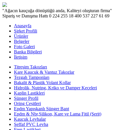
"Ağacın kauçuğa dönüştüğü anda, Kaliteyi oluşturan firma"
Sipariş ve Danışma Hattı
0 224 255 18 40
0 537 227 61 69
Anasayfa
Şirket Profili
Ürünler
Belgeler
Foto Galeri
Banka Bilgileri
İletişim
Titreşim Takozları
Kare Kauçuk & Vantuz Takozlar
Tezgah Tamponları
Bakalit & Plastik Volant Kollar
Hidrolik, Nutring, Kriko ve Damper Keçeleri
Kaplin Lastikleri
Sünger Profil
Oring Çeşitleri
Epdm Yapışkanlı Sünger Bant
Epdm & Nbr,Silikon, Kare ve Lama Fitil (Şerit)
Kauçuk Levhalar
Şeffaf PVC Levha
Fren Lastikleri