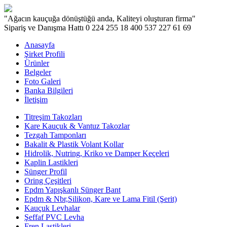
"Ağacın kauçuğa dönüştüğü anda, Kaliteyi oluşturan firma"
Sipariş ve Danışma Hattı
0 224 255 18 40
0 537 227 61 69
Anasayfa
Şirket Profili
Ürünler
Belgeler
Foto Galeri
Banka Bilgileri
İletişim
Titreşim Takozları
Kare Kauçuk & Vantuz Takozlar
Tezgah Tamponları
Bakalit & Plastik Volant Kollar
Hidrolik, Nutring, Kriko ve Damper Keçeleri
Kaplin Lastikleri
Sünger Profil
Oring Çeşitleri
Epdm Yapışkanlı Sünger Bant
Epdm & Nbr,Silikon, Kare ve Lama Fitil (Şerit)
Kauçuk Levhalar
Şeffaf PVC Levha
Fren Lastikleri